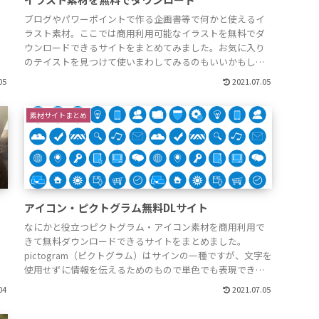
挙
ブログやパワーポイントで作る企画書等で何かと使えるイ
ラスト素材。ここでは商用利用可能なイラストを無料でダ
ざ
ウンロードできるサイトをまとめてみました。お気に入り
のテイストを見つけて使いまわしてみるのもいいかもしれ
ン
ませんね。無料で商用利用とはいえ必ず各サイトの「利用
05
2021.07.05
種
規約」をしっかりと読んで確認してから利用させてもらい
ましょう。Vintage VillageVint...
素材サイトまとめ
アイコン・ピクトグラム無料DLサイト
なにかと役立つピクトグラム・アイコン素材を商用利用で
ロ
きて無料ダウンロードできるサイトをまとめました。
pictogram（ピクトグラム）はサインの一種ですが、文字を
料
使用せずに情報を伝えるためのもので単色でも表現できる
特徴があります。EXPERIENCE JAPAN
04
2021.07.05
！
PICTOGRAMSEXPERIENCE JAPAN PICTOGRAMS日本デザイ
ンセンターが...