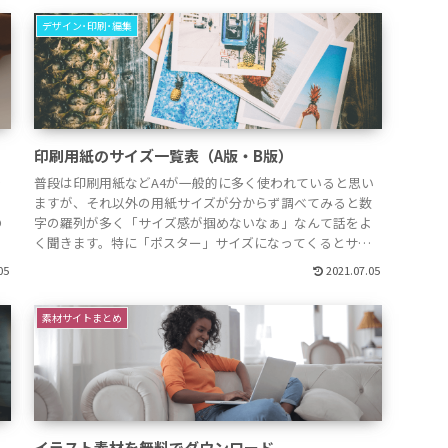
大きく分けて４つ（①画像...
デザイン･印刷･編集
印刷用紙のサイズ一覧表（A版・B版）
で
普段は印刷用紙などA4が一般的に多く使われていると思い
ますが、それ以外の用紙サイズが分からず調べてみると数
の
字の羅列が多く「サイズ感が掴めないなぁ」なんて話をよ
く聞きます。特に「ポスター」サイズになってくるとサイ
い
ズ感は大事になってきます。当然１枚あたりの印刷価格も
05
2021.07.05
高くなりますので間違って発注しちゃったーなんてシャレ
になりませんよね。とりあえず並べてみるのが一番...
素材サイトまとめ
イラスト素材を無料でダウンロード