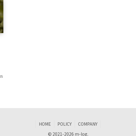
写
か
て
素
05
で
HOME
POLICY
COMPANY
© 2021-2026 m-log.