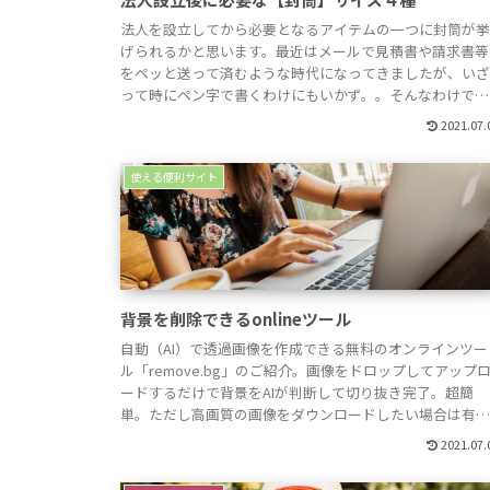
法人を設立してから必要となるアイテムの一つに封筒が
げられるかと思います。最近はメールで見積書や請求書等
をペッと送って済むような時代になってきましたが、い
って時にペン字で書くわけにもいかず。。そんなわけで用
途に合わせて最低限は揃えておきたいところですね。イ
2021.07.
ターネットで「封筒 サイズ」を検索してみると、様々な
類が出てきて名前とサイズ感がよく分からないなん...
使える便利サイト
背景を削除できるonlineツール
自動（AI）で透過画像を作成できる無料のオンラインツー
ル「remove.bg」のご紹介。画像をドロップしてアップ
ードするだけで背景をAIが判断して切り抜き完了。超簡
単。ただし高画質の画像をダウンロードしたい場合は有
となりますので、無料で使う場合は使用場所が限られるか
2021.07.
と思います。remove.bgそれでは早速トライしてみよう
ということで、まずは画像を用意...