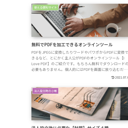
動画素材をダウンロードできる海外サイ...
使える便利サイト
無料でPDFを加工できるオンラインツール
PDFをJPEGに変換したりワードやパワポからPDFに変換
きるなど、とにかく主人公がPDFのオンラインツール【I
Love PDF】のご紹介です。もちろん無料でダウンロード
必要もありません。個人的にはPDFを画面に放り込むだけ
でJPEGに変換してくれる「PDF JPEG 変換」を多用して
2021.07.
ます。色々使い方はありますがブログ本文でイメージ画像
を挿入するため...
法人設立時の小噺
法人設立後に必要な【封筒】サイズ４種