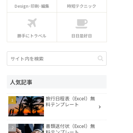
Design･印刷･編集
時短テクニック
勝手にトラベル
日日是好日
人気記事
旅行日程表（Excel）無
料テンプレート
書類送付状（Excel）無
料テンプレート