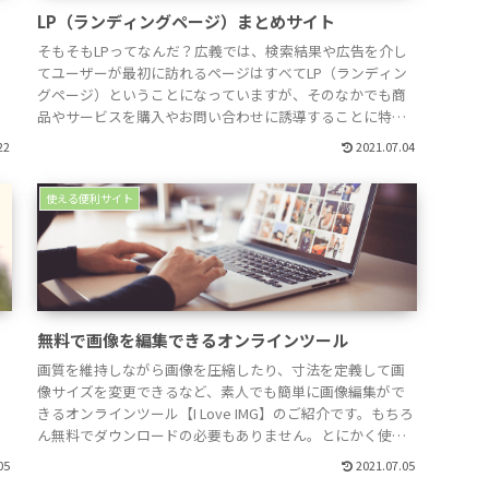
LP（ランディングページ）まとめサイト
そもそもLPってなんだ？広義では、検索結果や広告を介し
ア
てユーザーが最初に訪れるページはすべてLP（ランディン
。
グページ）ということになっていますが、そのなかでも商
に
品やサービスを購入やお問い合わせに誘導することに特化
角
した紹介ページをLPと呼んでいます。ランディングページ
22
2021.07.04
さ
の特徴①レイアウトが縦長集客からお問い合わせまでを1ペ
ージで構成しているため情報量が多くなるこ...
使える便利サイト
無料で画像を編集できるオンラインツール
画質を維持しながら画像を圧縮したり、寸法を定義して画
方
像サイズを変更できるなど、素人でも簡単に画像編集がで
を
きるオンラインツール【I Love IMG】のご紹介です。もちろ
し
ん無料でダウンロードの必要もありません。とにかく使い
い
やすいので重宝している方も多いのではないでしょうか。
05
2021.07.05
▼以下よりホームページへ移動I Love IMG作業できる内容は