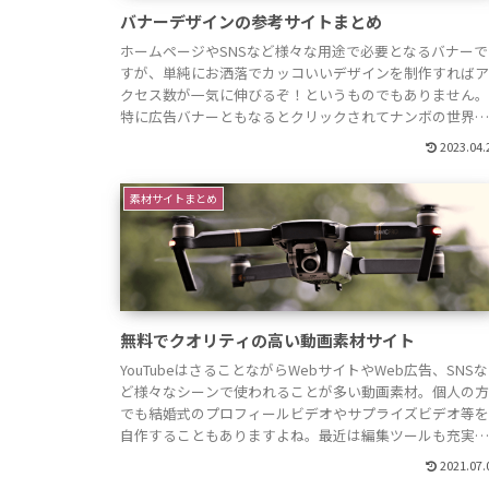
バナーデザインの参考サイトまとめ
ホームページやSNSなど様々な用途で必要となるバナーで
すが、単純にお洒落でカッコいいデザインを制作すれば
クセス数が一気に伸びるぞ！というものでもありません
特に広告バナーともなるとクリックされてナンボの世界
なってきてしまうため、キャッチや商材写真など様々な
2023.04.
度からプランニングしないといけませんよね。あんな小
な枠なのに。笑そんなわけで、今回はバナーをひた...
素材サイトまとめ
無料でクオリティの高い動画素材サイト
YouTubeはさることながらWebサイトやWeb広告、SNSな
ど様々なシーンで使われることが多い動画素材。個人の
でも結婚式のプロフィールビデオやサプライズビデオ等
自作することもありますよね。最近は編集ツールも充実
ていますので動画素材を利用することでクオリティの高
2021.07.
作品も作れるようになってきています。今回はそんな無料